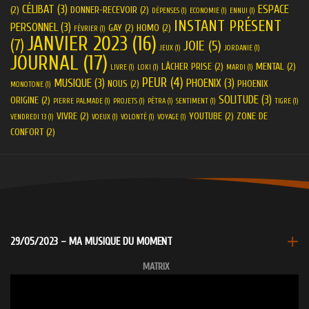
CÉLIBAT
(3)
ESPACE
(2)
DONNER-RECEVOIR
(2)
DÉPENSES
(1)
ECONOMIE
(1)
ENNUI
(1)
INSTANT PRÉSENT
PERSONNEL
(3)
GAY
(2)
HOMO
(2)
FÉVRIER
(1)
JANVIER 2023
(16)
(7)
JOIE
(5)
JEUX
(1)
JORDANIE
(1)
JOURNAL
(17)
LÂCHER PRISE
(2)
MENTAL
(2)
LIVRE
(1)
LOKI
(1)
MARDI
(1)
PEUR
(4)
MUSIQUE
(3)
PHOENIX
(3)
NOUS
(2)
PHOENIX
MONOTONE
(1)
SOLITUDE
(3)
ORIGINE
(2)
PIERRE PALMADE
(1)
PROJETS
(1)
PÉTRA
(1)
SENTIMENT
(1)
TIGRE
(1)
VIVRE
(2)
YOUTUBE
(2)
ZONE DE
VENDREDI 13
(1)
VOEUX
(1)
VOLONTÉ
(1)
VOYAGE
(1)
CONFORT
(2)
29/05/2023 – MA MUSIQUE DU MOMENT
MATRIX