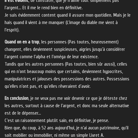
Il est évident
, de constater, que je n’aime tout simplement pas
l’argent… Et il me le rend bien en définitive.
Je suis évidemment content quand il assure mon quotidien. Mais je le
hais quand il vient à me manquer (L’image du diable me vient à
l’esprit).
Quand on en a trop
, les personnes (Pas toutes, heureusement)
changent, elles deviennent suspicieuses, aigries jusqu’à considérer
l’argent comme l’alpha et l’oméga de leur existence.
Tandis que les autres personnes (Pas toutes, bien sûr aussi), celles
qui en n’ont beaucoup moins que certains, deviennent hypocrites,
manipulatrices et jalouses des possessions des autres. Possessions
qu’elles n’ont pas, et qu’elles rêveraient d’avoir.
En conclusion
, je ne veux pas me voir devenir ce que je déteste chez
les autres, surtout à cause de l’argent, et donc ma seule alternative
est de le dépenser…
C’est un raisonnement plutôt sain, en définitive, je pense.
Bien que, du coup, à 52 ans aujourd’hui, je n’ai aucun patrimoine, qu’il
soit mobilier ou immobilier, ni même un simple Livret A.