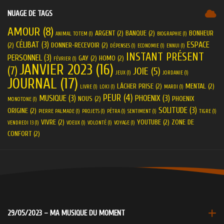
NUAGE DE TAGS
AMOUR
(8)
ARGENT
(2)
BANQUE
(2)
BONHEUR
ANIMAL TOTEM
(1)
BIOGRAPHIE
(1)
CÉLIBAT
(3)
ESPACE
(2)
DONNER-RECEVOIR
(2)
DÉPENSES
(1)
ECONOMIE
(1)
ENNUI
(1)
INSTANT PRÉSENT
PERSONNEL
(3)
GAY
(2)
HOMO
(2)
FÉVRIER
(1)
JANVIER 2023
(16)
(7)
JOIE
(5)
JEUX
(1)
JORDANIE
(1)
JOURNAL
(17)
LÂCHER PRISE
(2)
MENTAL
(2)
LIVRE
(1)
LOKI
(1)
MARDI
(1)
PEUR
(4)
MUSIQUE
(3)
PHOENIX
(3)
NOUS
(2)
PHOENIX
MONOTONE
(1)
SOLITUDE
(3)
ORIGINE
(2)
PIERRE PALMADE
(1)
PROJETS
(1)
PÉTRA
(1)
SENTIMENT
(1)
TIGRE
(1)
VIVRE
(2)
YOUTUBE
(2)
ZONE DE
VENDREDI 13
(1)
VOEUX
(1)
VOLONTÉ
(1)
VOYAGE
(1)
CONFORT
(2)
29/05/2023 – MA MUSIQUE DU MOMENT