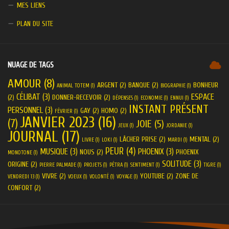
MES LIENS
PLAN DU SITE
NUAGE DE TAGS
AMOUR
(8)
ARGENT
(2)
BANQUE
(2)
BONHEUR
ANIMAL TOTEM
(1)
BIOGRAPHIE
(1)
CÉLIBAT
(3)
ESPACE
(2)
DONNER-RECEVOIR
(2)
DÉPENSES
(1)
ECONOMIE
(1)
ENNUI
(1)
INSTANT PRÉSENT
PERSONNEL
(3)
GAY
(2)
HOMO
(2)
FÉVRIER
(1)
JANVIER 2023
(16)
(7)
JOIE
(5)
JEUX
(1)
JORDANIE
(1)
JOURNAL
(17)
LÂCHER PRISE
(2)
MENTAL
(2)
LIVRE
(1)
LOKI
(1)
MARDI
(1)
PEUR
(4)
MUSIQUE
(3)
PHOENIX
(3)
NOUS
(2)
PHOENIX
MONOTONE
(1)
SOLITUDE
(3)
ORIGINE
(2)
PIERRE PALMADE
(1)
PROJETS
(1)
PÉTRA
(1)
SENTIMENT
(1)
TIGRE
(1)
VIVRE
(2)
YOUTUBE
(2)
ZONE DE
VENDREDI 13
(1)
VOEUX
(1)
VOLONTÉ
(1)
VOYAGE
(1)
CONFORT
(2)