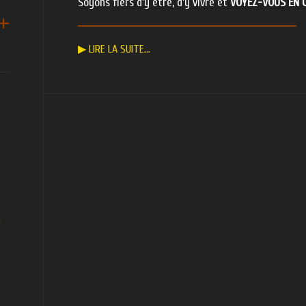
Soyons fiers d’y être, d’y vivre et
VOYEZ-VOUS EN 
▶ LIRE LA SUITE…
I