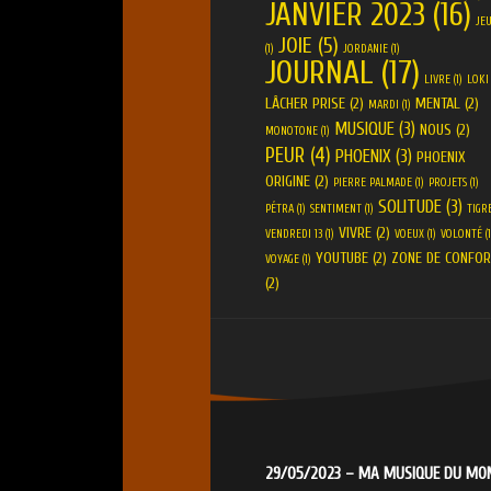
JANVIER 2023
(16)
JE
JOIE
(5)
(1)
JORDANIE
(1)
JOURNAL
(17)
LIVRE
(1)
LOKI
LÂCHER PRISE
(2)
MENTAL
(2)
MARDI
(1)
MUSIQUE
(3)
NOUS
(2)
MONOTONE
(1)
PEUR
(4)
PHOENIX
(3)
PHOENIX
ORIGINE
(2)
PIERRE PALMADE
(1)
PROJETS
(1)
SOLITUDE
(3)
PÉTRA
(1)
SENTIMENT
(1)
TIGR
VIVRE
(2)
VENDREDI 13
(1)
VOEUX
(1)
VOLONTÉ
(1
YOUTUBE
(2)
ZONE DE CONFOR
VOYAGE
(1)
(2)
29/05/2023 – MA MUSIQUE DU M