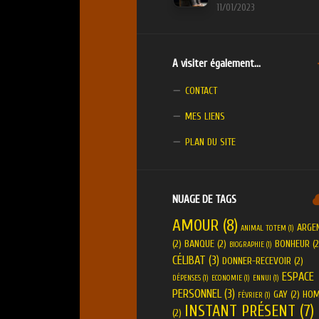
11/01/2023
A visiter également…
CONTACT
MES LIENS
PLAN DU SITE
NUAGE DE TAGS
AMOUR
(8)
ARGE
ANIMAL TOTEM
(1)
(2)
BANQUE
(2)
BONHEUR
(2
BIOGRAPHIE
(1)
CÉLIBAT
(3)
DONNER-RECEVOIR
(2)
ESPACE
DÉPENSES
(1)
ECONOMIE
(1)
ENNUI
(1)
PERSONNEL
(3)
GAY
(2)
HO
FÉVRIER
(1)
INSTANT PRÉSENT
(7)
(2)