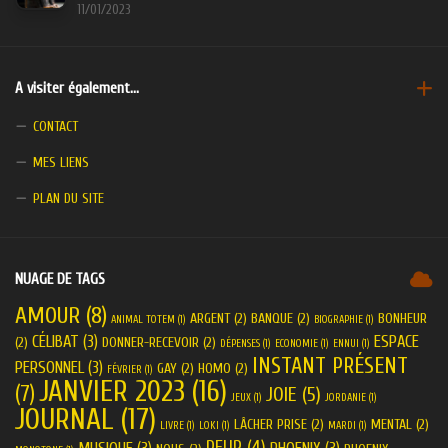
11/01/2023
A visiter également…
CONTACT
MES LIENS
PLAN DU SITE
NUAGE DE TAGS
AMOUR
(8)
ARGENT
(2)
BANQUE
(2)
BONHEUR
ANIMAL TOTEM
(1)
BIOGRAPHIE
(1)
CÉLIBAT
(3)
ESPACE
(2)
DONNER-RECEVOIR
(2)
DÉPENSES
(1)
ECONOMIE
(1)
ENNUI
(1)
INSTANT PRÉSENT
PERSONNEL
(3)
GAY
(2)
HOMO
(2)
FÉVRIER
(1)
JANVIER 2023
(16)
(7)
JOIE
(5)
JEUX
(1)
JORDANIE
(1)
JOURNAL
(17)
LÂCHER PRISE
(2)
MENTAL
(2)
LIVRE
(1)
LOKI
(1)
MARDI
(1)