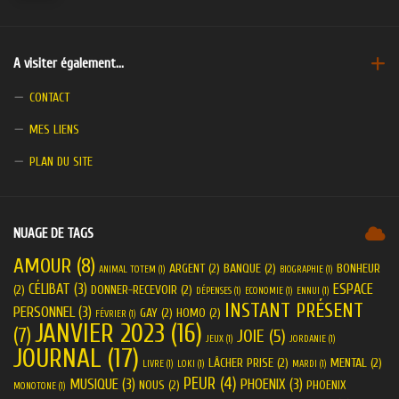
A visiter également…
CONTACT
MES LIENS
PLAN DU SITE
NUAGE DE TAGS
AMOUR
(8)
ARGENT
(2)
BANQUE
(2)
BONHEUR
ANIMAL TOTEM
(1)
BIOGRAPHIE
(1)
CÉLIBAT
(3)
ESPACE
(2)
DONNER-RECEVOIR
(2)
DÉPENSES
(1)
ECONOMIE
(1)
ENNUI
(1)
INSTANT PRÉSENT
PERSONNEL
(3)
GAY
(2)
HOMO
(2)
FÉVRIER
(1)
JANVIER 2023
(16)
(7)
JOIE
(5)
JEUX
(1)
JORDANIE
(1)
JOURNAL
(17)
LÂCHER PRISE
(2)
MENTAL
(2)
LIVRE
(1)
LOKI
(1)
MARDI
(1)
PEUR
(4)
MUSIQUE
(3)
PHOENIX
(3)
NOUS
(2)
PHOENIX
MONOTONE
(1)