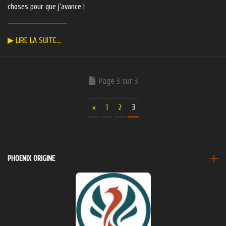
choses pour que j’avance !
▶ LIRE LA SUITE…
Page 3 sur 3
«
1
2
3
PHOENIX ORIGINE