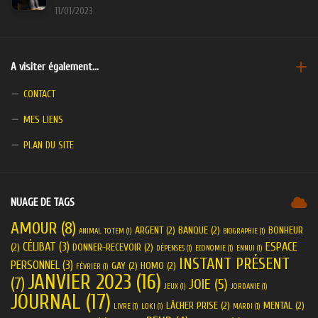
11/01/2023
A visiter également…
CONTACT
MES LIENS
PLAN DU SITE
NUAGE DE TAGS
AMOUR
(8)
ARGENT
(2)
BANQUE
(2)
BONHEUR
ANIMAL TOTEM
(1)
BIOGRAPHIE
(1)
CÉLIBAT
(3)
ESPACE
(2)
DONNER-RECEVOIR
(2)
DÉPENSES
(1)
ECONOMIE
(1)
ENNUI
(1)
INSTANT PRÉSENT
PERSONNEL
(3)
GAY
(2)
HOMO
(2)
FÉVRIER
(1)
JANVIER 2023
(16)
(7)
JOIE
(5)
JEUX
(1)
JORDANIE
(1)
JOURNAL
(17)
LÂCHER PRISE
(2)
MENTAL
(2)
LIVRE
(1)
LOKI
(1)
MARDI
(1)