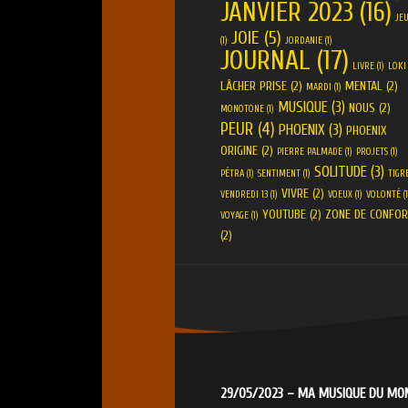
JANVIER 2023
(16)
JE
JOIE
(5)
(1)
JORDANIE
(1)
JOURNAL
(17)
LIVRE
(1)
LOKI
LÂCHER PRISE
(2)
MENTAL
(2)
MARDI
(1)
MUSIQUE
(3)
NOUS
(2)
MONOTONE
(1)
PEUR
(4)
PHOENIX
(3)
PHOENIX
ORIGINE
(2)
PIERRE PALMADE
(1)
PROJETS
(1)
SOLITUDE
(3)
PÉTRA
(1)
SENTIMENT
(1)
TIGR
VIVRE
(2)
VENDREDI 13
(1)
VOEUX
(1)
VOLONTÉ
(1
YOUTUBE
(2)
ZONE DE CONFOR
VOYAGE
(1)
(2)
29/05/2023 – MA MUSIQUE DU M