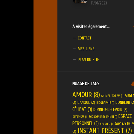
11/01/2023
A visiter également…
CONTACT
MES LIENS
PLAN DU SITE
NUAGE DE TAGS
AMOUR
(8)
ARGE
ANIMAL TOTEM
(1)
(2)
BANQUE
(2)
BONHEUR
(2
BIOGRAPHIE
(1)
CÉLIBAT
(3)
DONNER-RECEVOIR
(2)
ESPACE
DÉPENSES
(1)
ECONOMIE
(1)
ENNUI
(1)
PERSONNEL
(3)
GAY
(2)
HO
FÉVRIER
(1)
INSTANT PRÉSENT
(7)
(2)