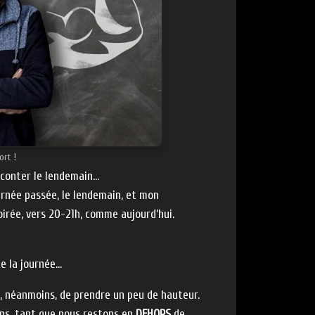
ort !
conter le lendemain…
ournée passée, le lendemain, et mon
oirée, vers 20-21h, comme aujourd’hui.
te la journée…
é, néanmoins, de prendre un peu de hauteur.
oins, tant que nous restons en
DEHORS
de