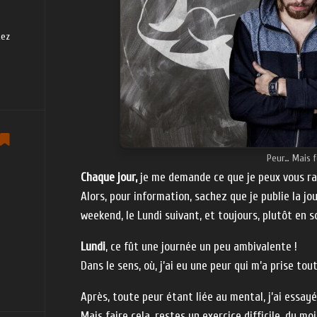
tez
Peur… Mais f
Chaque jour,
je me demande ce que je peux vous ra
Alors, pour information, sachez que je publie la j
weekend, le Lundi suivant, et toujours, plutôt en s
Lundi
, ce fût une journée un peu ambivalente !
Dans le sens, où, j’ai eu une peur qui m’a prise tou
Après, toute peur étant liée au mental, j’ai essay
Mais faire cela, restes un exercice difficile, du m